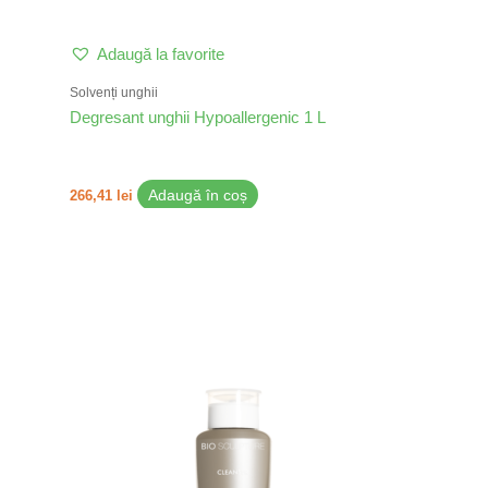
Adaugă la favorite
Solvenți unghii
Degresant unghii Hypoallergenic 1 L
266,41
lei
Adaugă în coș