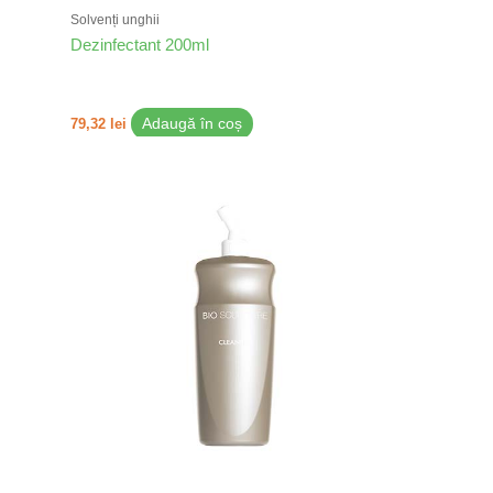
Solvenți unghii
Dezinfectant 200ml
79,32
lei
Adaugă în coș