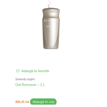
Adaugă la favorite
Solvenți unghii
Gel Remover – 1 L
266,41
lei
Adaugă în coș