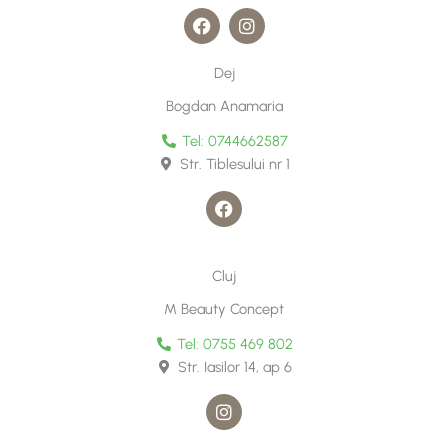
F
I
a
n
c
s
e
t
Dej
b
a
o
g
Bogdan Anamaria
o
r
k
a
Tel: 0744662587
m
Str. Tiblesului nr 1
F
a
c
e
b
Cluj
o
o
M Beauty Concept
k
Tel: 0755 469 802
Str. Iasilor 14, ap 6
I
n
s