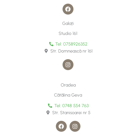
F
a
c
e
Galați
b
o
Studio 161
o
k
Tel: 0758926352
Str. Domneascǎ nr 161
I
n
s
t
a
Oradea
g
r
Cătălina Geva
a
m
Tel: 0748 554 763
Str. Stanisoarei nr 5
F
I
a
n
c
s