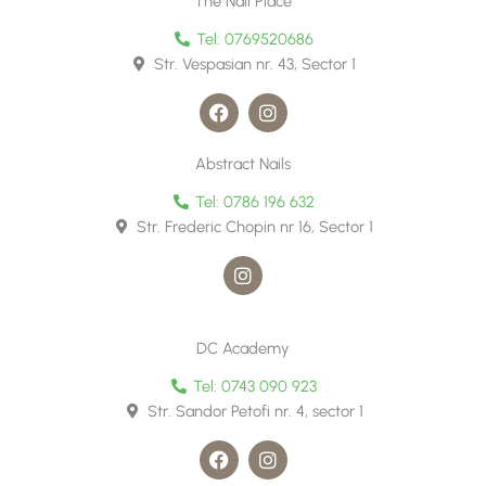
The Nail Place
b
a
o
g
Tel: 0769520686
o
r
Str. Vespasian nr. 43, Sector 1
k
a
m
F
I
a
n
c
s
e
t
Abstract Nails
b
a
o
g
Tel: 0786 196 632
o
r
Str. Frederic Chopin nr 16, Sector 1
k
a
m
I
n
s
t
a
DC Academy
g
r
Tel: 0743 090 923
a
Str. Sandor Petofi nr. 4, sector 1
m
F
I
a
n