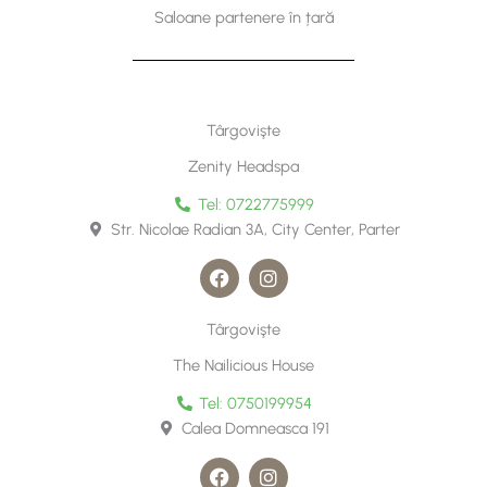
o
r
Saloane partenere în țară
k
a
m
Târgovişte
Zenity Headspa
Tel: 0722775999
Str. Nicolae Radian 3A, City Center, Parter
F
I
a
n
c
s
e
t
Târgovişte
b
a
o
g
The Nailicious House
o
r
k
a
Tel: 0750199954
m
Calea Domneasca 191
F
I
a
n