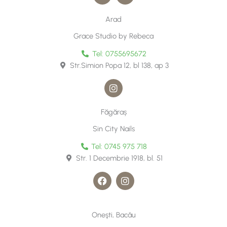
c
s
e
t
Arad
b
a
o
g
Grace Studio by Rebeca
o
r
k
a
Tel: 0755695672
m
Str.Simion Popa 12, bl 138, ap 3
I
n
s
t
Făgăraș
a
g
Sin City Nails
r
a
Tel: 0745 975 718
m
Str. 1 Decembrie 1918, bl. 51
F
I
a
n
c
s
e
t
b
a
Oneşti, Bacǎu
o
g