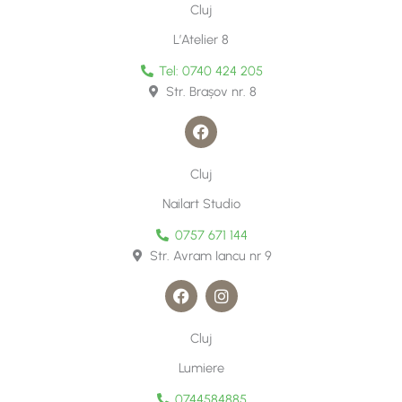
t
Cluj
a
g
L’Atelier 8
r
a
Tel: 0740 424 205
m
Str. Brașov nr. 8
F
a
c
e
Cluj
b
o
Nailart Studio
o
k
0757 671 144
Str. Avram Iancu nr 9
F
I
a
n
c
s
e
t
Cluj
b
a
o
g
Lumiere
o
r
k
a
0744584885