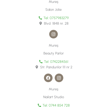
t
Mureş
a
g
Salon Jolie
r
a
Tel: 0757983279
m
Blvd. 1848 nr. 28
I
n
s
t
Mureş
a
g
Beauty Parlor
r
a
Tel: 0742284561
m
Str. Pandurilor 111 nr 2
F
I
a
n
c
s
e
t
Mureş
b
a
o
g
Nailart Studio
o
r
k
a
Tel: 0744 854 728