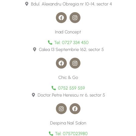
o
r
Bdul. Alexandru Obregia nr 10-14, sector 4
k
a
m
F
I
a
n
c
s
e
t
Inad Concept
b
a
o
g
Tel: 0727 334 450
o
r
Calea 13 Septembrie 162, sector 5
k
a
m
F
I
a
n
c
s
e
t
Chic & Go
b
a
o
g
0752 559 559
o
r
Doctor Petre Herescu nr 6, sector 5
k
a
m
I
F
n
a
s
c
t
e
Despina Nail Salon
a
b
g
o
Tel: 0757023980