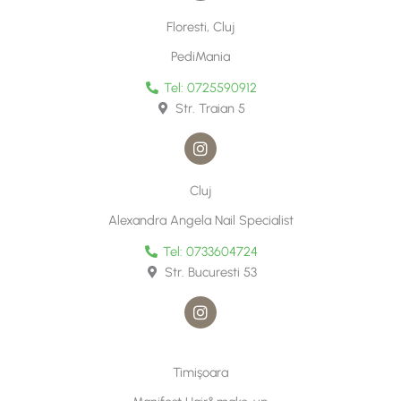
s
t
Floresti, Cluj
a
g
PediMania
r
a
Tel: 0725590912
m
Str. Traian 5
I
n
s
t
Cluj
a
g
Alexandra Angela Nail Specialist
r
a
Tel: 0733604724
m
Str. Bucuresti 53
I
n
s
t
a
Timişoara
g
r