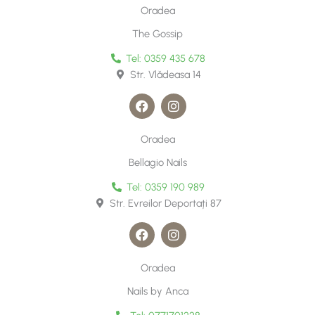
e
t
Oradea
b
a
o
g
The Gossip
o
r
k
a
Tel: 0359 435 678
m
Str. Vlǎdeasa 14
F
I
a
n
c
s
e
t
Oradea
b
a
o
g
Bellagio Nails
o
r
k
a
Tel: 0359 190 989
m
Str. Evreilor Deportați 87
F
I
a
n
c
s
e
t
Oradea
b
a
o
g
Nails by Anca
o
r