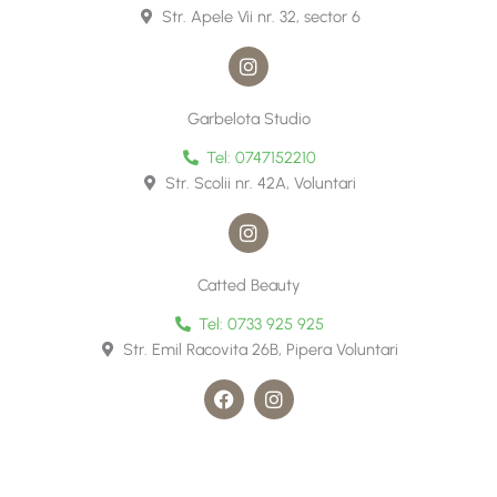
r
o
Str. Apele Vii nr. 32, sector 6
a
k
m
I
n
s
t
Garbelota Studio
a
g
Tel: 0747152210
r
Str. Scolii nr. 42A, Voluntari
a
m
I
n
s
t
Catted Beauty
a
g
Tel: 0733 925 925
r
Str. Emil Racovita 26B, Pipera Voluntari
a
m
F
I
a
n
c
s
e
t
b
a
o
g