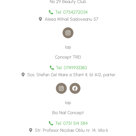
g
No 29 Beauty Club
r
a
Tel: 0754272034
m
Aleea Mihail Sadoveanu 57
I
n
s
t
Iași
a
g
Concept TREI
r
a
Tel: 0749933383
m
Sos. Stefan Cel Mare si Sfant 4, bl A12, parter
I
F
n
a
s
c
t
e
Iași
a
b
g
o
Bio Nail Concept
r
o
a
k
Tel: 0751 514 584
m
Str. Profesor Nicolae Oblu nr. 14, Vila 6