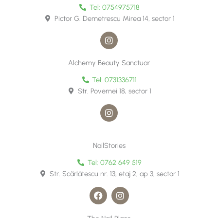
o
g
Tel: 0754975718
o
r
Pictor G. Demetrescu Mirea 14, sector 1
k
a
m
I
n
s
t
Alchemy Beauty Sanctuar
a
g
Tel: 0731336711
r
Str. Povernei 18, sector 1
a
m
I
n
s
t
a
NailStories
g
r
Tel: 0762 649 519
a
Str. Scărlătescu nr. 13, etaj 2, ap 3, sector 1
m
F
I
a
n
c
s
e
t