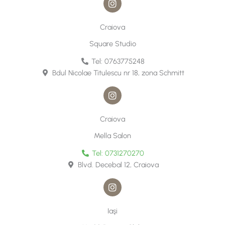
n
s
t
Craiova
a
g
Square Studio
r
a
Tel: 0763775248
m
Bdul Nicolae Titulescu nr 18, zona Schmitt
I
n
s
t
Craiova
a
g
Mella Salon
r
a
Tel: 0731270270
m
Blvd. Decebal 12, Craiova
I
n
s
t
Iaşi
a