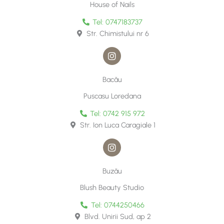
o
r
House of Nails
k
a
m
Tel: 0747183737
Str. Chimistului nr 6
I
n
s
t
Bacǎu
a
g
Puscasu Loredana
r
a
Tel: 0742 915 972
m
Str. Ion Luca Caragiale 1
I
n
s
t
Buzǎu
a
g
Blush Beauty Studio
r
a
Tel: 0744250466
m
Blvd. Unirii Sud, ap 2