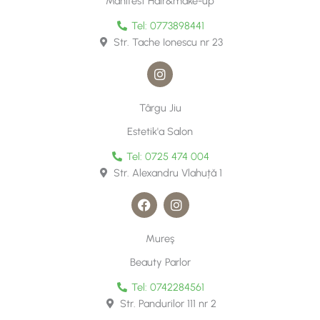
Manifest Hair&make-up
a
m
Tel: 0773898441
Str. Tache Ionescu nr 23
I
n
s
t
Târgu Jiu
a
g
Estetik'a Salon
r
a
Tel: 0725 474 004
m
Str. Alexandru Vlahuțǎ 1
F
I
a
n
c
s
e
t
Mureş
b
a
o
g
Beauty Parlor
o
r
k
a
Tel: 0742284561
m
Str. Pandurilor 111 nr 2