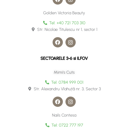
a
n
c
s
e
t
Golden Victoria Beauty
b
a
o
g
Tel: +40 721 703 310
o
r
Str. Nicolae Titulescu nr 1, sector 1
k
a
m
F
I
a
n
c
s
e
t
SECTOARELE 3-6 si ILFOV
b
a
o
g
o
r
Mimi’s Cuts
k
a
m
Tel: 0784 999 001
Str. Alexandru Vlahuță nr. 3, Sector 3
F
I
a
n
c
s
e
t
Nails Contesa
b
a
o
g
Tel: 0722 777 197