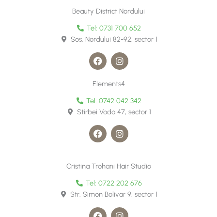
c
s
e
t
Beauty District Nordului
b
a
o
g
Tel: 0731 700 652
o
r
Sos. Nordului 82-92, sector 1
k
a
m
F
I
a
n
c
s
e
t
Elements4
b
a
o
g
Tel: 0742 042 342
o
r
Stirbei Voda 47, sector 1
k
a
m
F
I
a
n
c
s
e
t
b
a
Cristina Trohani Hair Studio
o
g
o
r
Tel: 0722 202 676
k
a
Str. Simon Bolivar 9, sector 1
m
F
I