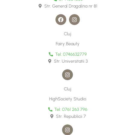
m
Str. General Dragalina nr 81
F
I
a
n
c
s
e
t
Cluj
b
a
o
g
Fairy Beauty
o
r
k
a
Tel: 0746632779
m
Str. Universitatii 3
I
n
s
t
Cluj
a
g
HighSociety Studio
r
a
Tel: 0761 263 796
m
Str. Republicii 7
I
n