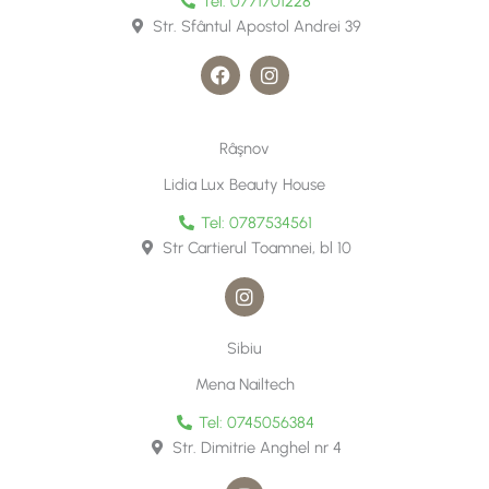
k
a
Tel: 0771701228
m
Str. Sfântul Apostol Andrei 39
F
I
a
n
c
s
e
t
b
a
Râşnov
o
g
o
r
Lidia Lux Beauty House
k
a
m
Tel: 0787534561
Str Cartierul Toamnei, bl 10
I
n
s
t
Sibiu
a
g
Mena Nailtech
r
a
Tel: 0745056384
m
Str. Dimitrie Anghel nr 4
I