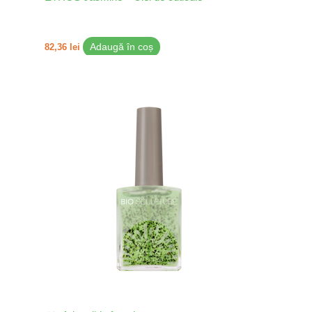
82,36
lei
Adaugă în coș