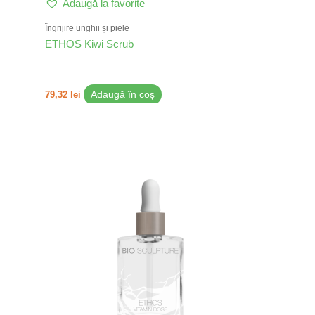
Adaugă la favorite
Îngrijire unghii și piele
ETHOS Kiwi Scrub
79,32
lei
Adaugă în coș