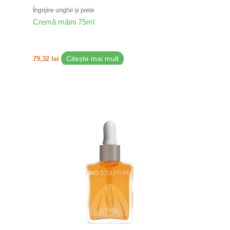
Îngrijire unghii și piele
Cremă mâini 75ml
79,32
lei
Citește mai mult