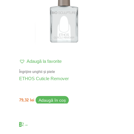
Adaugă la favorite
Îngrijire unghii și piele
ETHOS Cuticle Remover
79,32
lei
Adaugă în coș
1
2
→