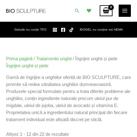
Skip
Caută
to
content
Gelurile nu conțin TPO
BIOGEL nu conține nici HEMA
Prima pagină
/
Tratamente unghii
/ Îngrijire unghii și piele
Îngrijire unghii și piele
Gamă de îngrijire a unghiilor oferită de BIO SCULPTURE, care
promite să redea sănătatea unghiilor dumneavoastră.
Produsele special formulate pentru a trata diferite probleme ale
unghiilor, conțin ingrediente naturale precum uleiul pur de
migdale, uleiul de jojoba, uleiul de avocado și vitamina E.
Proprietatea unică a ingredientului natural principal din fiecare
tratament individual este afișată discret pe sticlă.
Afișez 1 - 12 din 22 de rezultate