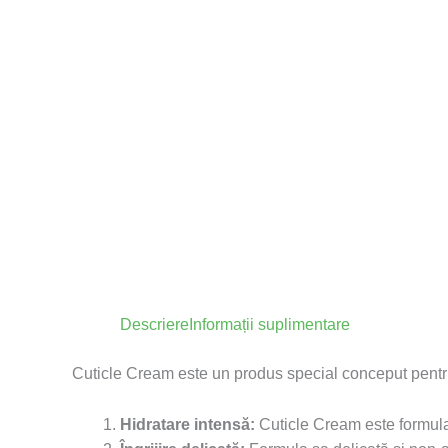
Descriere
Informații suplimentare
Cuticle Cream este un produs special conceput pentru 
Hidratare intensă:
Cuticle Cream este formulat 