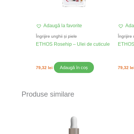
Adaugă la favorite
Adau
Îngrijire unghii și piele
Îngrijire
ETHOS Rosehip – Ulei de cuticule
ETHOS 
Adaugă în coș
79,32
lei
79,32
le
Produse similare