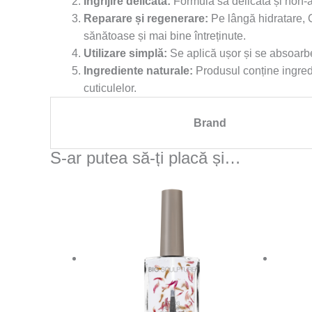
Îngrijire delicată:
Formula sa delicată și non-agr
Reparare și regenerare:
Pe lângă hidratare, C
sănătoase și mai bine întreținute.
Utilizare simplă:
Se aplică ușor și se absoarbe 
Ingrediente naturale:
Produsul conține ingredi
cuticulelor.
Brand
S-ar putea să-ți placă și…