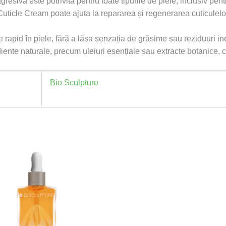
esivă este potrivită pentru toate tipurile de piele, inclusiv pentr
uticle Cream poate ajuta la repararea și regenerarea cuticulelo
rapid în piele, fără a lăsa senzația de grăsime sau reziduuri ine
ente naturale, precum uleiuri esențiale sau extracte botanice, c
Bio Sculpture