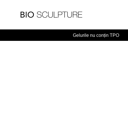
Skip
to
content
Gelurile nu conțin TPO