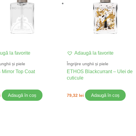
gă la favorite
Adaugă la favorite
 unghii și piele
Îngrijire unghii și piele
Mirror Top Coat
ETHOS Blackcurrant – Ulei de
cuticule
Adaugă în coș
Adaugă în coș
i
79,32
lei