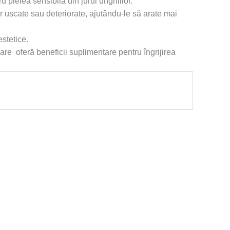
u pielea sensibilă din jurul unghiilor.
r uscate sau deteriorate, ajutându-le să arate mai
stetice.
are oferă beneficii suplimentare pentru îngrijirea