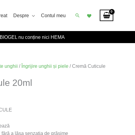
Caută
reat
Despre
Contul meu
BIOGEL nu conține nici HEMA
e unghii
/
Îngrijire unghii și piele
/ Cremă Cuticule
ule 20ml
CULE
tează
 fără a lăsa senzația de grăsime