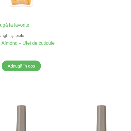
gă la favorite
 unghii și piele
Almond – Ulei de cuticule
Adaugă în coș
i