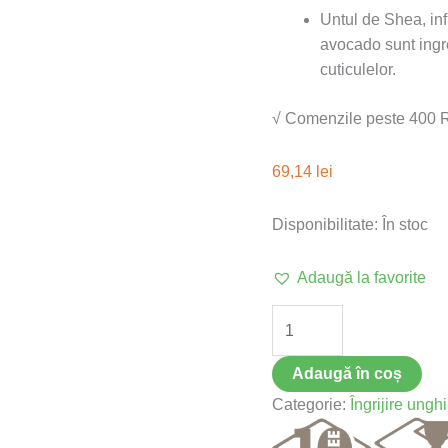
Untul de Shea, inf
avocado sunt ingre
cuticulelor.
√ Comenzile peste 400 RO
69,14
lei
Disponibilitate:
În stoc
Adaugă la favorite
Adaugă în coș
Categorie:
Îngrijire unghi