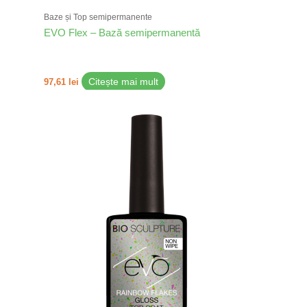
Baze și Top semipermanente
EVO Flex – Bază semipermanentă
97,61
lei
Citește mai mult