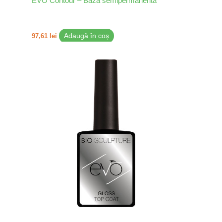
EVO Contour – Bază semipermanentă
97,61
lei
Adaugă în coș