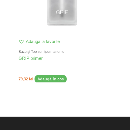
Adaugă la favorite
Baze și Top semipermanente
GRIP primer
79,32
lei
Adaugă în coș