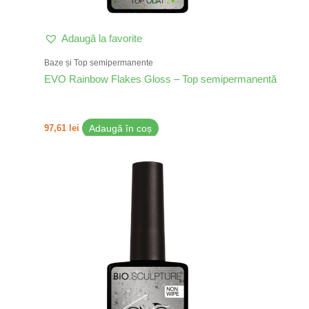
Adaugă la favorite
Baze și Top semipermanente
EVO Rainbow Flakes Gloss – Top semipermanentă
97,61
lei
Adaugă în coș