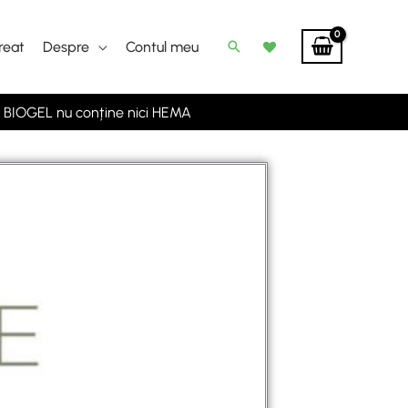
Caută
treat
Despre
Contul meu
BIOGEL nu conține nici HEMA