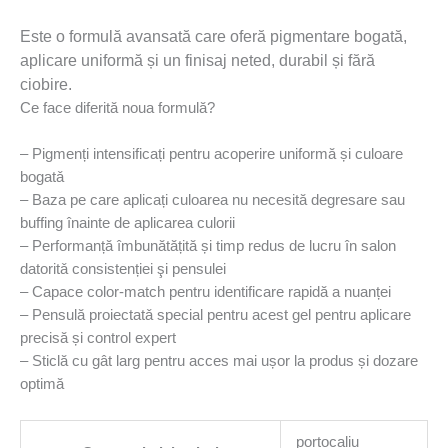
Este o formulă avansată care oferă pigmentare bogată,
aplicare uniformă și un finisaj neted, durabil și fără
ciobire.
Ce face diferită noua formulă?
– Pigmenți intensificați pentru acoperire uniformă și culoare
bogatǎ
– Baza pe care aplicați culoarea nu necesită degresare sau
buffing înainte de aplicarea culorii
– Performanță îmbunătățită și timp redus de lucru în salon
datoritǎ consistenției şi pensulei
– Capace color-match pentru identificare rapidă a nuanței
– Pensulă proiectatǎ special pentru acest gel pentru aplicare
precisă și control expert
– Sticlă cu gât larg pentru acces mai ușor la produs și dozare
optimă
portocaliu