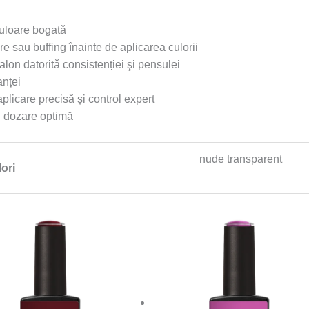
culoare bogatǎ
e sau buffing înainte de aplicarea culorii
alon datoritǎ consistenției şi pensulei
anței
plicare precisă și control expert
și dozare optimă
nude transparent
lori