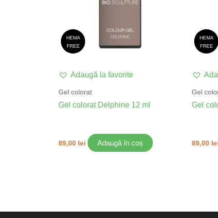
HEMA
HEMA
FREE
FREE
Adaugă la favorite
Adau
Gel colorat
Gel colo
Gel colorat Delphine 12 ml
Gel col
Adaugă în coș
89,00
lei
89,00
le