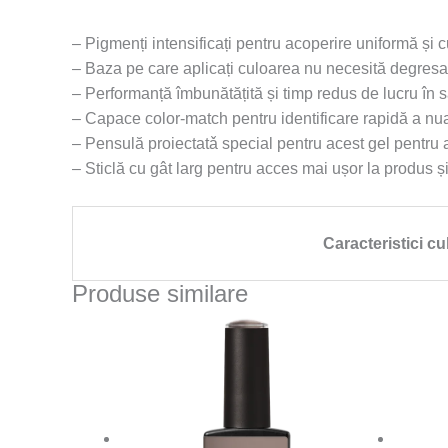
– Pigmenți intensificați pentru acoperire uniformă și 
– Baza pe care aplicați culoarea nu necesită degresar
– Performanță îmbunătățită și timp redus de lucru în s
– Capace color-match pentru identificare rapidă a nu
– Pensulă proiectatǎ special pentru acest gel pentru a
– Sticlă cu gât larg pentru acces mai ușor la produs 
Caracteristici cu
Produse similare