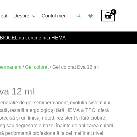
Caută
reat
Despre
Contul meu
BIOGEL nu conține nici HEMA
permanent
/
Gel colorat
/ Gel colorat Eva 12 ml
Eva 12 ml
generație de gel semipermanent, evoluția sistemului
tă, testată alergologic și fără HEMA & TPO, oferă
recisă și un finisaj neted, rezistent și fără ciobire.
ng sau degresare a bazei înainte de aplicarea culorii,
ă performanță profesională la cel mai înalt nivel.