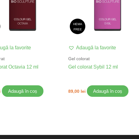
HEMA
FREE
gă la favorite
Adaugă la favorite
rat
Gel colorat
orat Octavia 12 ml
Gel colorat Sybil 12 ml
Adaugă în coș
Adaugă în coș
i
89,00
lei