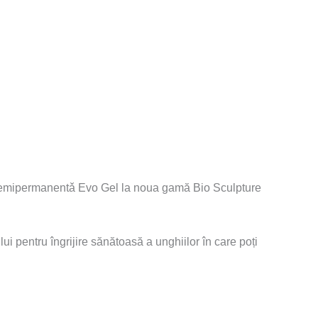
oja semipermanentǎ Evo Gel la noua gamă Bio Sculpture
ui pentru î
ngrijire sănătoasă a unghiilor în care poți