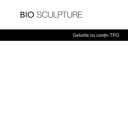
Skip
to
content
Gelurile nu conțin TPO