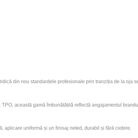
e ridică din nou standardele profesionale prin tranziția de la 
 & TPO, această gamă îmbunǎtǎțitǎ reflectă angajamentul brandul
aplicare uniformă și un finisaj neted, durabil și fără ciobire.