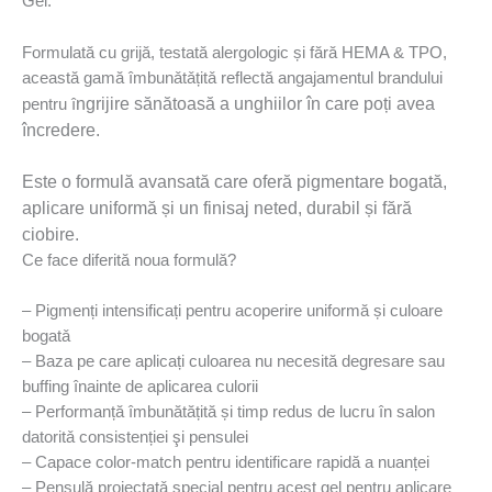
Gel.
Formulată cu grijă, testată alergologic și fără HEMA & TPO,
această gamă îmbunǎtǎțitǎ reflectă angajamentul brandului
ngrijire sănătoasă a unghiilor în care poți avea
pentru î
încredere.
Este o formulă avansată care oferă pigmentare bogată,
aplicare uniformă și un finisaj neted, durabil și fără
ciobire.
Ce face diferită noua formulă?
– Pigmenți intensificați pentru acoperire uniformă și culoare
bogatǎ
– Baza pe care aplicați culoarea nu necesită degresare sau
buffing înainte de aplicarea culorii
– Performanță îmbunătățită și timp redus de lucru în salon
datoritǎ consistenției şi pensulei
– Capace color-match pentru identificare rapidă a nuanței
– Pensulă proiectatǎ special pentru acest gel pentru aplicare