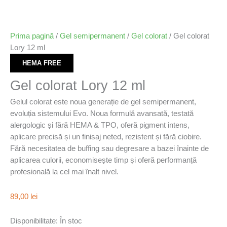
Prima pagină
/
Gel semipermanent
/
Gel colorat
/ Gel colorat
Lory 12 ml
HEMA FREE
Gel colorat Lory 12 ml
Gelul colorat este noua generație de gel semipermanent,
evoluția sistemului Evo. Noua formulǎ avansată, testată
alergologic și fără HEMA & TPO, oferă pigment intens,
aplicare precisă și un finisaj neted, rezistent și fără ciobire.
Fără necesitatea de buffing sau degresare a bazei înainte de
aplicarea culorii, economisește timp și oferă performanță
profesională la cel mai înalt nivel.
89,00
lei
Disponibilitate:
În stoc