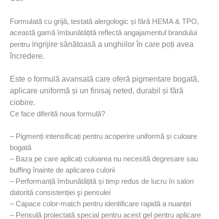
Formulată cu grijă, testată alergologic și fără HEMA & TPO,
această gamă îmbunǎtǎțitǎ reflectă angajamentul brandului
ngrijire sănătoasă a unghiilor în care poți avea
pentru î
încredere.
Este o formulă avansată care oferă pigmentare bogată,
aplicare uniformă și un finisaj neted, durabil și fără
ciobire.
Ce face diferită noua formulă?
– Pigmenți intensificați pentru acoperire uniformă și culoare
bogatǎ
– Baza pe care aplicați culoarea nu necesită degresare sau
buffing înainte de aplicarea culorii
– Performanță îmbunătățită și timp redus de lucru în salon
datoritǎ consistenției şi pensulei
– Capace color-match pentru identificare rapidă a nuanței
– Pensulă proiectatǎ special pentru acest gel pentru aplicare