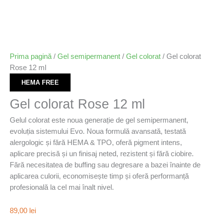
Prima pagină
/
Gel semipermanent
/
Gel colorat
/ Gel colorat
Rose 12 ml
HEMA FREE
Gel colorat Rose 12 ml
Gelul colorat este noua generație de gel semipermanent,
evoluția sistemului Evo. Noua formulǎ avansată, testată
alergologic și fără HEMA & TPO, oferă pigment intens,
aplicare precisă și un finisaj neted, rezistent și fără ciobire.
Fără necesitatea de buffing sau degresare a bazei înainte de
aplicarea culorii, economisește timp și oferă performanță
profesională la cel mai înalt nivel.
89,00
lei