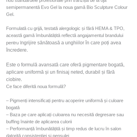
nou standardele profesionale prin tranziția de la oja
semipermanentǎ Evo Gel la noua gamă Bio Sculpture Colour
Gel.
Formulată cu grijă, testată alergologic și fără HEMA & TPO,
această gamă îmbunǎtǎțitǎ reflectă angajamentul brandului
ngrijire sănătoasă a unghiilor în care poți avea
pentru î
încredere.
Este o formulă avansată care oferă pigmentare bogată,
aplicare uniformă și un finisaj neted, durabil și fără
ciobire.
Ce face diferită noua formulă?
– Pigmenți intensificați pentru acoperire uniformă și culoare
bogatǎ
– Baza pe care aplicați culoarea nu necesită degresare sau
buffing înainte de aplicarea culorii
– Performanță îmbunătățită și timp redus de lucru în salon
datoritǎ consistenției şi pensulei