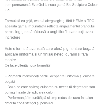
semipermanentǎ Evo Gel la noua gamă Bio Sculpture Colour
Gel.
Formulată cu grijă, testată alergologic și fără HEMA & TPO,
această gamă îmbunǎtǎțitǎ reflectă angajamentul brandului
ngrijire sănătoasă a unghiilor în care poți avea
pentru î
încredere.
Este o formulă avansată care oferă pigmentare bogată,
aplicare uniformă și un finisaj neted, durabil și fără
ciobire.
Ce face diferită noua formulă?
– Pigmenți intensificați pentru acoperire uniformă și culoare
bogatǎ
– Baza pe care aplicați culoarea nu necesită degresare sau
buffing înainte de aplicarea culorii
– Performanță îmbunătățită și timp redus de lucru în salon
datoritǎ consistenției şi pensulei