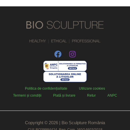
Politica de confidențialitate
Utilizare cookies
Termeni și condiții
Plată și livrare
Retur
ANPC
Copyright © 2026 | Bio Sculpture România
CUI: RO39984424, Reg. Com. J40/14603/2018