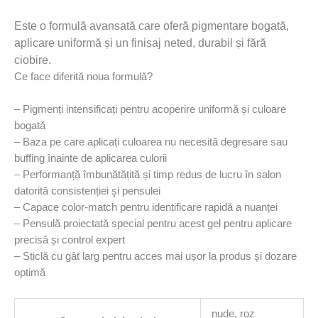
Este o formulă avansată care oferă pigmentare bogată,
aplicare uniformă și un finisaj neted, durabil și fără
ciobire.
Ce face diferită noua formulă?
– Pigmenți intensificați pentru acoperire uniformă și culoare
bogatǎ
– Baza pe care aplicați culoarea nu necesită degresare sau
buffing înainte de aplicarea culorii
– Performanță îmbunătățită și timp redus de lucru în salon
datoritǎ consistenției şi pensulei
– Capace color-match pentru identificare rapidă a nuanței
– Pensulă proiectatǎ special pentru acest gel pentru aplicare
precisă și control expert
– Sticlă cu gât larg pentru acces mai ușor la produs și dozare
optimă
nude, roz