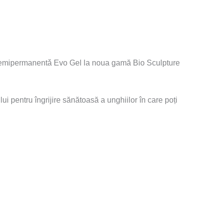
oja semipermanentǎ Evo Gel la noua gamă Bio Sculpture
ui pentru î
ngrijire sănătoasă a unghiilor în care poți