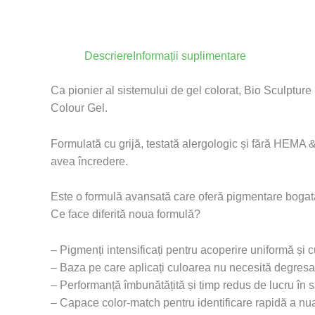
Descriere
Informații suplimentare
Ca pionier al sistemului de gel colorat, Bio Sculptur
Colour Gel.
Formulată cu grijă, testată alergologic și fără HEMA
avea încredere.
Este o formulă avansată care oferă pigmentare bogată, 
Ce face diferită noua formulă?
– Pigmenți intensificați pentru acoperire uniformă și 
– Baza pe care aplicați culoarea nu necesită degresar
– Performanță îmbunătățită și timp redus de lucru în s
– Capace color-match pentru identificare rapidă a nu