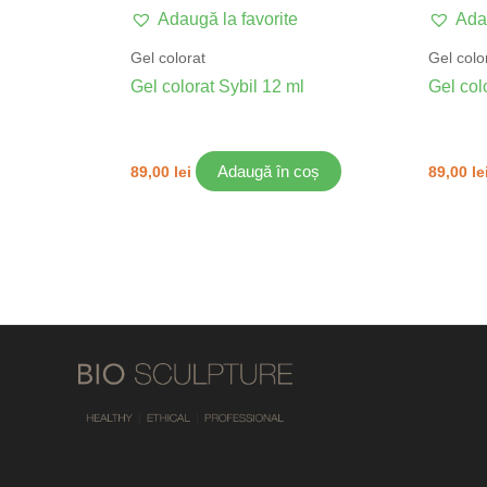
Adaugă la favorite
Adau
Gel colorat
Gel colo
Gel colorat Sybil 12 ml
Gel col
Adaugă în coș
89,00
lei
89,00
le