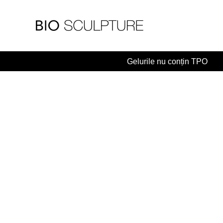
Skip
to
content
Gelurile nu conțin TPO