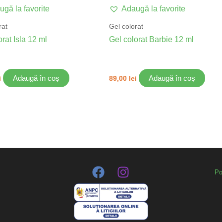
gă la favorite
Adaugă la favorite
rat
Gel colorat
orat Isla 12 ml
Gel colorat Barbie 12 ml
Adaugă în coș
Adaugă în coș
i
89,00
lei
Po