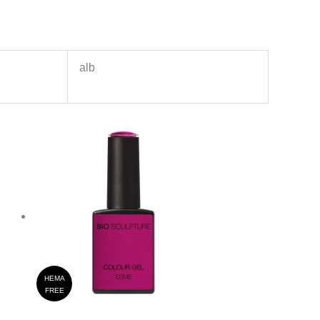
alb
HEMA
FREE