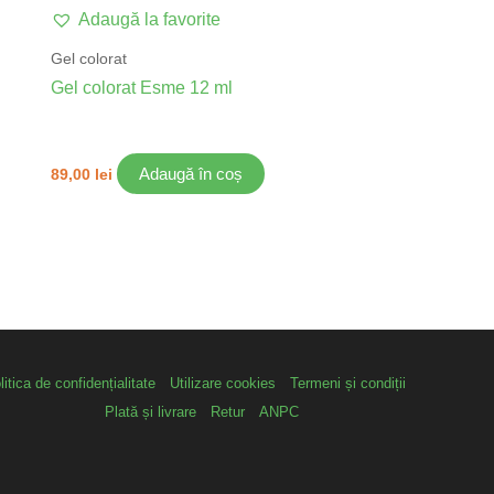
Adaugă la favorite
Gel colorat
Gel colorat Esme 12 ml
Adaugă în coș
89,00
lei
litica de confidențialitate
Utilizare cookies
Termeni și condiții
Plată și livrare
Retur
ANPC