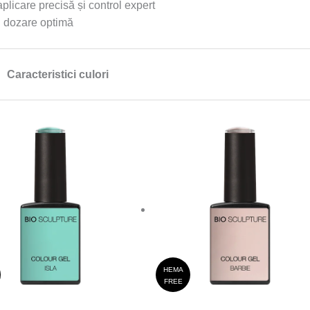
plicare precisă și control expert
și dozare optimă
Caracteristici culori
HEMA
FREE