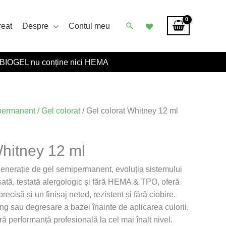
Caută
reat
Despre
Contul meu
BIOGEL nu conține nici HEMA
permanent
/
Gel colorat
/ Gel colorat Whitney 12 ml
Whitney 12 ml
generație de gel semipermanent, evoluția sistemului
tă, testată alergologic și fără HEMA & TPO, oferă
recisă și un finisaj neted, rezistent și fără ciobire.
ng sau degresare a bazei înainte de aplicarea culorii,
ă performanță profesională la cel mai înalt nivel.