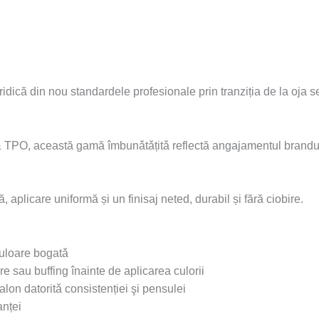
e ridică din nou standardele profesionale prin tranziția de la 
 & TPO, această gamă îmbunǎtǎțitǎ reflectă angajamentul brandul
aplicare uniformă și un finisaj neted, durabil și fără ciobire.
culoare bogatǎ
e sau buffing înainte de aplicarea culorii
alon datoritǎ consistenției şi pensulei
anței