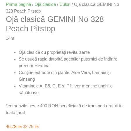
Prima pagină
/
Ojă clasică
/
Culori
/ Ojă clasică GEMINI No
328 Peach Pitstop
Ojă clasică GEMINI No 328
Peach Pitstop
14ml
Ojă clasică cu proprietăți revitalizante
Se usucă rapid datorită agenților puternici de întărire
precum Hexanal
Conține extracte din plante: Aloe Vera, Lămâie și
Ginseng
Vitaminele A, B5, C, E și F îți vor menține unghiile
sănătoase
*comenzile peste 400 RON beneficiază de transport gratuit în
toată țara!
46,78
lei
32,75
lei