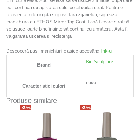
ETHOS aleasă. Apoi se lasă să se usuce 2 minute, după care
poți continua cu aplicarea celui de-al doilea strat. Pentru o
rezistență îndelungată și gloss fără zgârieturi, sigilează
manichiura cu ETHOS Mirror Top Coat. Lasă fiecare strat să
se usuce foarte bine înainte să continui cu următorul. Asta îți
va garanta uscarea și rezistența.
Descoperă pașii manichiurii clasice accesând
link-ul
Bio Sculpture
Brand
nude
Caracteristici culori
Produse similare
Prețul
Prețul
Prețul
Prețul
-30%
-30%
inițial
curent
inițial
curent
a
este:
a
este:
fost:
32,75 lei.
fost:
32,75 lei.
46,78 lei.
46,78 lei.