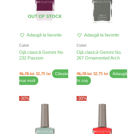
OUT OF STOCK
Adaugă la favorite
Adaugă la favorite
Culori
Culori
Ojă clasică Gemini No
Ojă clasică Gemini No.
232 Passion
267 Ornamented Arch
46,78
lei
32,75
lei
Citește
46,78
lei
32,75
lei
Adaugă
mai mult
în coș
Prețul
Prețul
Prețul
Prețul
-30%
-30%
inițial
curent
inițial
curent
a
este:
a
este:
fost:
32,75 lei.
fost:
32,75 lei.
46,78 lei.
46,78 lei.