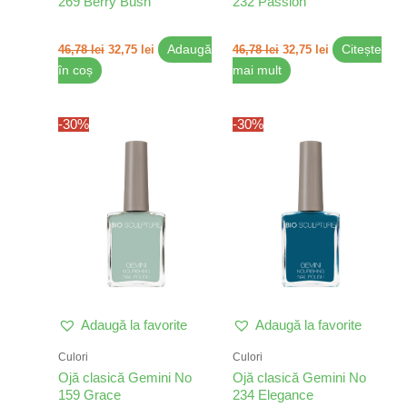
269 Berry Bush
232 Passion
46,78
lei
32,75
lei
Adaugă
46,78
lei
32,75
lei
Citește
în coș
mai mult
Prețul
Prețul
Prețul
Prețul
-30%
-30%
inițial
curent
inițial
curent
a
este:
a
este:
fost:
32,75 lei.
fost:
32,75 lei.
46,78 lei.
46,78 lei.
Adaugă la favorite
Adaugă la favorite
Culori
Culori
Ojă clasică Gemini No
Ojă clasică Gemini No
159 Grace
234 Elegance