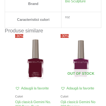
Bio Sculpture
Brand
roz
Caracteristici culori
Produse similare
Prețul
Prețul
Prețul
Prețul
-30%
-30%
inițial
curent
inițial
curent
a
este:
a
este:
fost:
32,75 lei.
fost:
32,75 lei.
46,78 lei.
46,78 lei.
OUT OF STOCK
Adaugă la favorite
Adaugă la favorite
Culori
Culori
Ojă clasică Gemini No.
Ojă clasică Gemini No