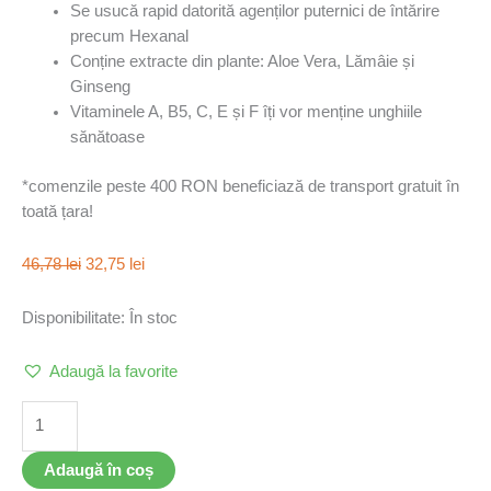
Se usucă rapid datorită agenților puternici de întărire
precum Hexanal
Conține extracte din plante: Aloe Vera, Lămâie și
Ginseng
Vitaminele A, B5, C, E și F îți vor menține unghiile
sănătoase
*comenzile peste 400 RON beneficiază de transport gratuit în
toată țara!
46,78
lei
32,75
lei
Disponibilitate:
În stoc
Adaugă la favorite
Adaugă în coș