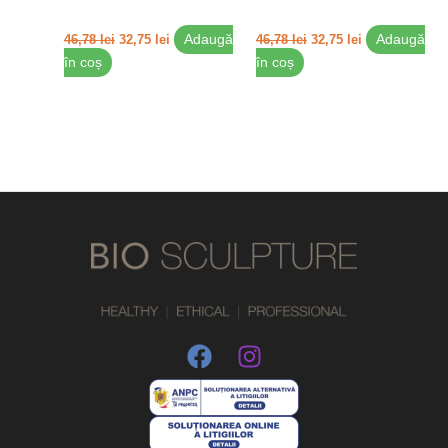
46,78
lei
32,75
lei
Adaugă
46,78
lei
32,75
lei
Adaugă
în coș
în coș