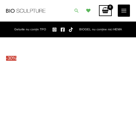
Skip
Caută
to
content
Gelurile nu conțin TPO
BIOGEL nu conține nici HEMA
Prețul
Prețul
-30%
inițial
curent
a
este:
fost:
32,75 lei.
46,78 lei.