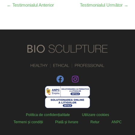
←
Testimonialul Anterior
Testimonialul Următor
→
Politica de confidențialitate
Utilizare cookies
Termeni și condiții
Plată și livrare
Retur
ANPC