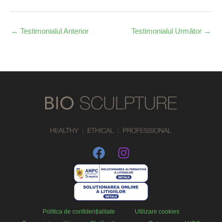
←
Testimonialul Anterior
Testimonialul Următor
→
Politica de confidențialitate
Utilizare cookies