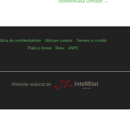
Testimonialul Următor
→
litica de confidențialitate
Utilizare cookies
Termeni și condiții
Plată și livrare
Retur
ANPC
Website realizat de