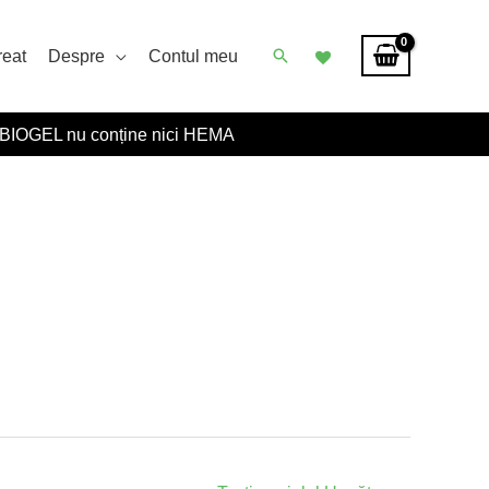
Caută
reat
Despre
Contul meu
BIOGEL nu conține nici HEMA