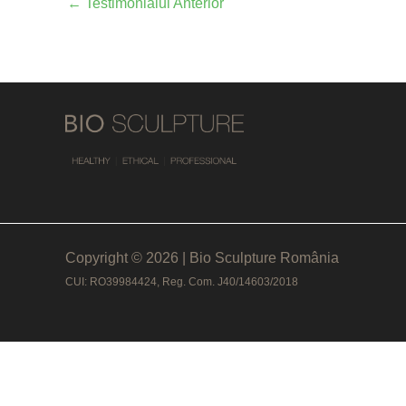
←
Testimonialul Anterior
Copyright © 2026 | Bio Sculpture România
CUI: RO39984424, Reg. Com. J40/14603/2018