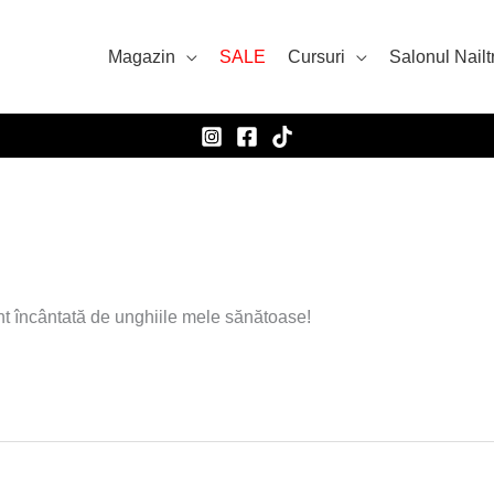
Magazin
SALE
Cursuri
Salonul Nailt
nt încântată de unghiile mele sănătoase!