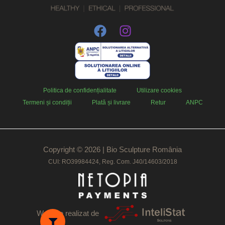
Politica de confidențialitate
Utilizare cookies
Termeni și condiții
Plată și livrare
Retur
ANPC
Copyright © 2026 | Bio Sculpture România
CUI: RO39984424, Reg. Com. J40/14603/2018
Website realizat de