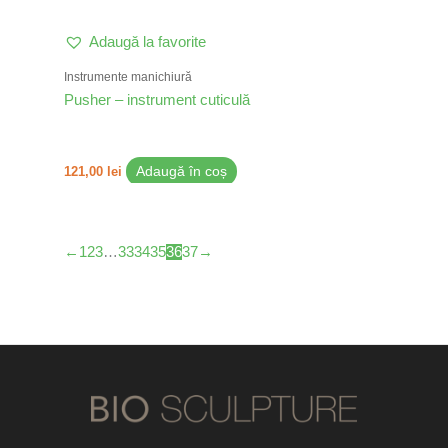
Adaugă la favorite
Instrumente manichiură
Pusher – instrument cuticulă
121,00
lei
Adaugă în coș
←
1
2
3
…
33
34
35
36
37
→