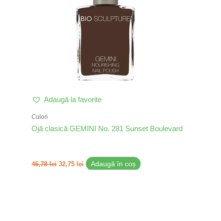
Adaugă la favorite
Culori
Ojă clasică GEMINI No. 281 Sunset Boulevard
46,78
lei
32,75
lei
Adaugă în coș