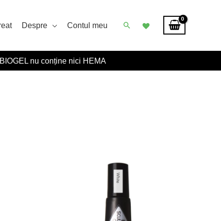
Caută
reat
Despre
Contul meu
BIOGEL nu conține nici HEMA