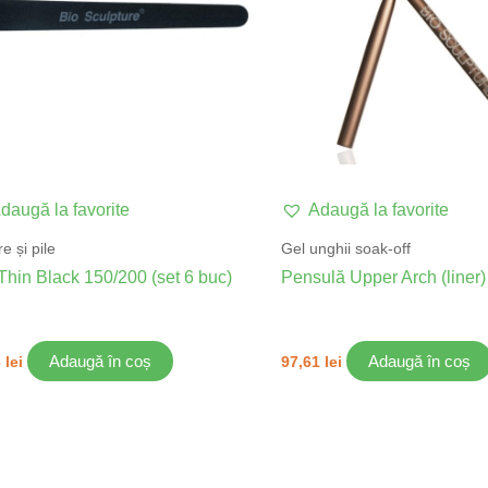
daugă la favorite
Adaugă la favorite
e și pile
Gel unghii soak-off
 Thin Black 150/200 (set 6 buc)
Pensulă Upper Arch (liner)
Adaugă în coș
Adaugă în coș
6
lei
97,61
lei