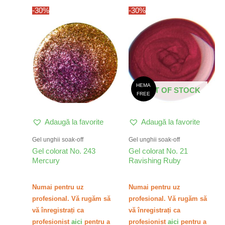
-30%
-30%
HEMA
OUT OF STOCK
FREE
Adaugă la favorite
Adaugă la favorite
Gel unghii soak-off
Gel unghii soak-off
Gel colorat No. 243
Gel colorat No. 21
Mercury
Ravishing Ruby
Numai pentru uz
Numai pentru uz
profesional. Vă rugăm să
profesional. Vă rugăm să
vă înregistrați ca
vă înregistrați ca
profesionist
aici
pentru a
profesionist
aici
pentru a