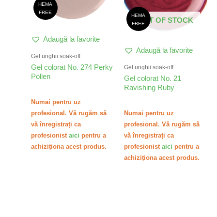
HEMA
FREE
HEMA
OUT OF STOCK
FREE
Adaugă la favorite
Adaugă la favorite
Gel unghii soak-off
Gel colorat No. 274 Perky
Gel unghii soak-off
Pollen
Gel colorat No. 21
Ravishing Ruby
Numai pentru uz
profesional. Vă rugăm să
Numai pentru uz
vă înregistrați ca
profesional. Vă rugăm să
profesionist
aici
pentru a
vă înregistrați ca
achiziționa acest produs.
profesionist
aici
pentru a
achiziționa acest produs.