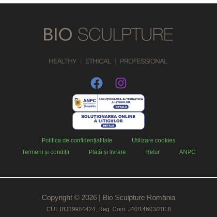
Politica de confidențialitate
Utilizare cookies
Termeni și condiții
Plată și livrare
Retur
ANPC
Copyright © 2026 | Bio Sculpture România
CUI: RO39984424, Reg. Com. J40/14603/2018