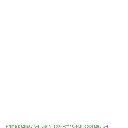
Prima pagină
/
Gel unghii soak-off
/
Geluri colorate
/ Gel