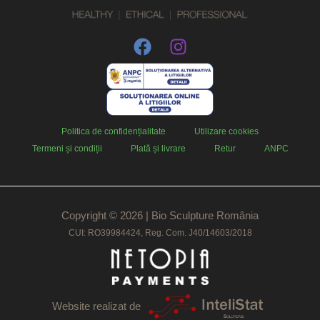
Politica de confidențialitate
Utilizare cookies
Termeni și condiții
Plată și livrare
Retur
ANPC
Copyright © 2026 | Bio Sculpture România
CUI: RO39984424, Reg. Com. J40/14603/2018
Website realizat de