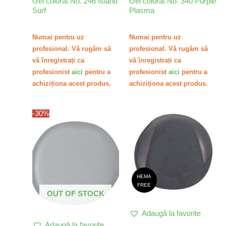
Gel colorat No. 246 Island
Gel colorat No. 340 Purple
Surf
Plasma
Numai pentru uz
Numai pentru uz
profesional. Vă rugăm să
profesional. Vă rugăm să
vă înregistrați ca
vă înregistrați ca
profesionist
aici
pentru a
profesionist
aici
pentru a
achiziționa acest produs.
achiziționa acest produs.
-30%
HEMA
FREE
OUT OF STOCK
Adaugă la favorite
Adaugă la favorite