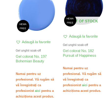
HEMA
OUT OF STOCK
FREE
HEMA
FREE
Adaugă la favorite
Adaugă la favorite
Gel unghii soak-off
Gel colorat No. 182
Gel unghii soak-off
Pursuit of Happiness
Gel colorat No. 197
Bohemian Beauty
Numai pentru uz
Numai pentru uz
profesional. Vă rugăm să
profesional. Vă rugăm să
vă înregistrați ca
vă înregistrați ca
profesionist
aici
pentru a
profesionist
aici
pentru a
achiziționa acest produs.
achiziționa acest produs.