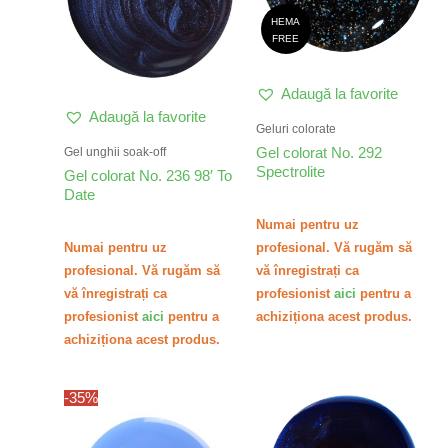
HEMA
FREE
Adaugă la favorite
Adaugă la favorite
Geluri colorate
Gel colorat No. 292
Gel unghii soak-off
Spectrolite
Gel colorat No. 236 98′ To
Date
Numai pentru uz
Numai pentru uz
profesional. Vă rugăm să
profesional. Vă rugăm să
vă înregistrați ca
vă înregistrați ca
profesionist
aici
pentru a
profesionist
aici
pentru a
achiziționa acest produs.
achiziționa acest produs.
-35%