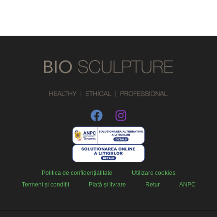
Politica de confidențialitate
Utilizare cookies
Termeni și condiții
Plată și livrare
Retur
ANPC