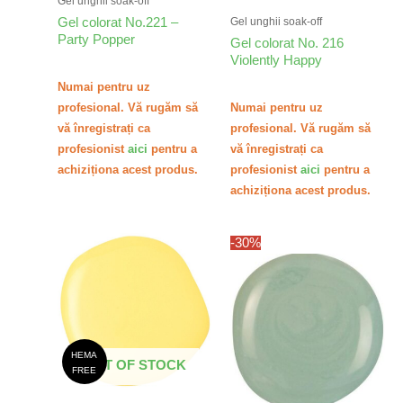
Gel unghii soak-off
Gel colorat No.221 –
Gel unghii soak-off
Party Popper
Gel colorat No. 216
Violently Happy
Numai pentru uz
profesional. Vă rugăm să
Numai pentru uz
vă înregistrați ca
profesional. Vă rugăm să
profesionist
aici
pentru a
vă înregistrați ca
achiziționa acest produs.
profesionist
aici
pentru a
achiziționa acest produs.
-30%
HEMA
OUT OF STOCK
FREE