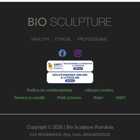
Politica de confidențialitate
Utilizare cookies
Termeni și condiții
Plată și livrare
Retur
ANPC
Copyright © 2026 | Bio Sculpture România
CUI: RO39984424, Reg. Com. J40/14603/2018