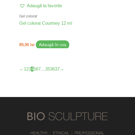
Adaugă la favorite
Gel colorat
Gel colorat Courtney 12 ml
89,00
lei
Adaugă în coș
←
1
2
3
4
5
6
7
…
35
36
37
→