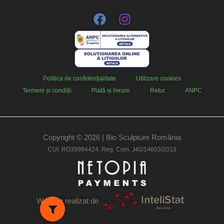
Politica de confidențialitate
Utilizare cookies
Termeni și condiții
Plată și livrare
Retur
ANPC
Copyright © 2026 | Bio Sculpture România
CUI: RO39984424, Reg. Com. J40/14603/2018
Website realizat de