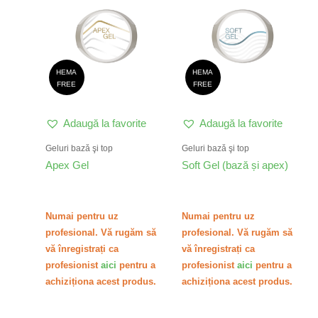
are
are
mai
mai
multe
multe
variații.
variați
HEMA
HEMA
Opțiunile
Opțiu
FREE
FREE
pot
pot
fi
fi
Adaugă la favorite
Adaugă la favorite
alese
alese
în
în
Geluri bazǎ şi top
Geluri bazǎ şi top
pagina
pagin
Apex Gel
Soft Gel (bază și apex)
produsului.
produ
Numai pentru uz
Numai pentru uz
profesional. Vă rugăm să
profesional. Vă rugăm să
vă înregistrați ca
vă înregistrați ca
profesionist
aici
pentru a
profesionist
aici
pentru a
achiziționa acest produs.
achiziționa acest produs.