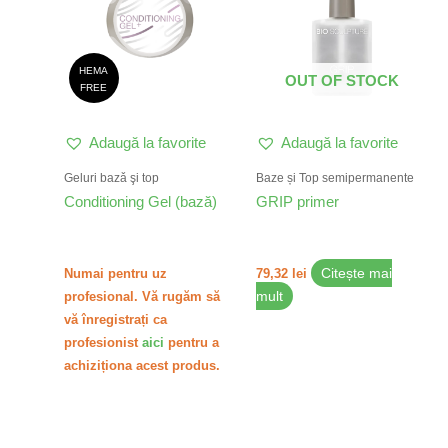
mai
multe
variații.
HEMA
OUT OF STOCK
Opțiunile
FREE
pot
fi
Adaugă la favorite
Adaugă la favorite
alese
în
Geluri bazǎ şi top
Baze și Top semipermanente
pagina
Conditioning Gel (bază)
GRIP primer
produsului.
Numai pentru uz
79,32
lei
Citește mai
profesional. Vă rugăm să
mult
vă înregistrați ca
profesionist
aici
pentru a
achiziționa acest produs.
Acest
Aces
produs
prod