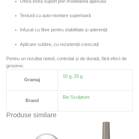
Oferă extra suport prin modelarea apexului
Textură cu auto-nivelare superioară
Infuzat cu fibre pentru stabilitate și aderență
Aplicare subțire, cu rezistență crescută
Pentru un rezultat neted, controlat și de durată, fără efect de
grosime.
10 g
,
25 g
Gramaj
Bio Sculpture
Brand
Produse similare
Acest
produs
are