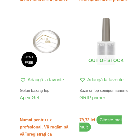
Acest
produs
are
mai
multe
variații.
HEMA
OUT OF STOCK
Opțiunile
FREE
pot
fi
Adaugă la favorite
Adaugă la favorite
alese
în
Geluri bazǎ şi top
Baze și Top semipermanente
pagina
Apex Gel
GRIP primer
produsului.
Numai pentru uz
79,32
lei
Citește mai
profesional. Vă rugăm să
mult
vă înregistrați ca