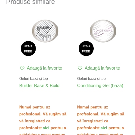
Produse similare
Acest
Aces
produs
prod
are
are
mai
mai
multe
multe
variații.
variați
HEMA
HEMA
Opțiunile
Opțiu
FREE
FREE
pot
pot
fi
fi
Adaugă la favorite
Adaugă la favorite
alese
alese
în
în
Geluri bazǎ şi top
Geluri bazǎ şi top
pagina
pagin
Builder Base & Build
Conditioning Gel (bază)
produsului.
produ
Numai pentru uz
Numai pentru uz
profesional. Vă rugăm să
profesional. Vă rugăm să
vă înregistrați ca
vă înregistrați ca
profesionist
aici
pentru a
profesionist
aici
pentru a
achiziționa acest produs.
achiziționa acest produs.