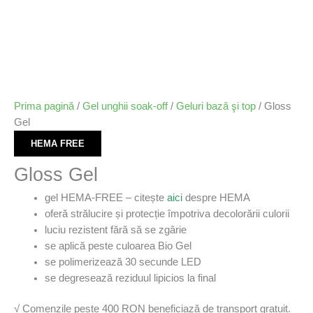
Prima pagină
/
Gel unghii soak-off
/
Geluri bazǎ şi top
/ Gloss
Gel
HEMA FREE
Gloss Gel
gel HEMA-FREE – citește
aici
despre HEMA
oferă strălucire și protecție împotriva decolorării culorii
luciu rezistent fără să se zgârie
se aplică peste culoarea Bio Gel
se polimerizează 30 secunde LED
se degresează reziduul lipicios la final
√ Comenzile peste 400 RON beneficiază de transport gratuit.