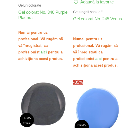
Adaugă la favorite
Geluri colorate
Gel colorat No. 340 Purple
Gel unghii soak-off
Plasma
Gel colorat No. 245 Venus
Numai pentru uz
profesional. Vă rugăm să
Numai pentru uz
vă înregistrați ca
profesional. Vă rugăm să
profesionist
aici
pentru a
vă înregistrați ca
achiziționa acest produs.
profesionist
aici
pentru a
achiziționa acest produs.
-35%
HEMA
FREE
HEMA