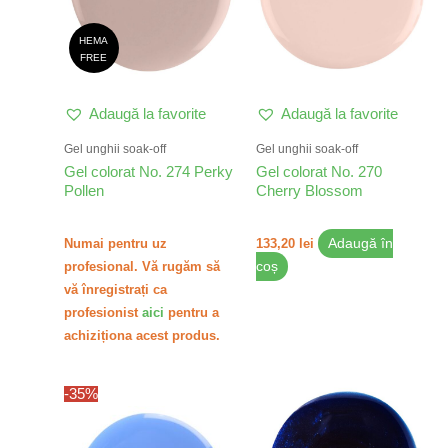
HEMA
FREE
Adaugă la favorite
Adaugă la favorite
Gel unghii soak-off
Gel unghii soak-off
Gel colorat No. 274 Perky
Gel colorat No. 270
Pollen
Cherry Blossom
Numai pentru uz
133,20
lei
Adaugă în
profesional. Vă rugăm să
coș
vă înregistrați ca
profesionist
aici
pentru a
achiziționa acest produs.
-35%