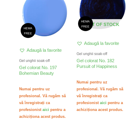
HEMA
OUT OF STOCK
FREE
HEMA
FREE
Adaugă la favorite
Adaugă la favorite
Gel unghii soak-off
Gel colorat No. 182
Gel unghii soak-off
Pursuit of Happiness
Gel colorat No. 197
Bohemian Beauty
Numai pentru uz
Numai pentru uz
profesional. Vă rugăm să
profesional. Vă rugăm să
vă înregistrați ca
vă înregistrați ca
profesionist
aici
pentru a
profesionist
aici
pentru a
achiziționa acest produs.
achiziționa acest produs.