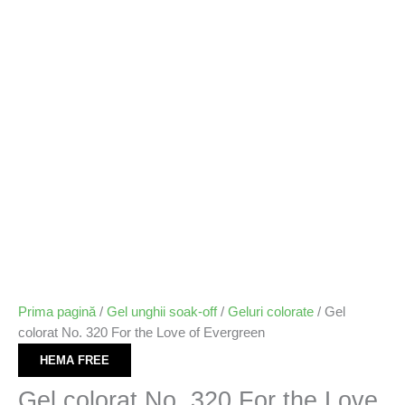
Prima pagină
/
Gel unghii soak-off
/
Geluri colorate
/ Gel
colorat No. 320 For the Love of Evergreen
HEMA FREE
Gel colorat No. 320 For the Love