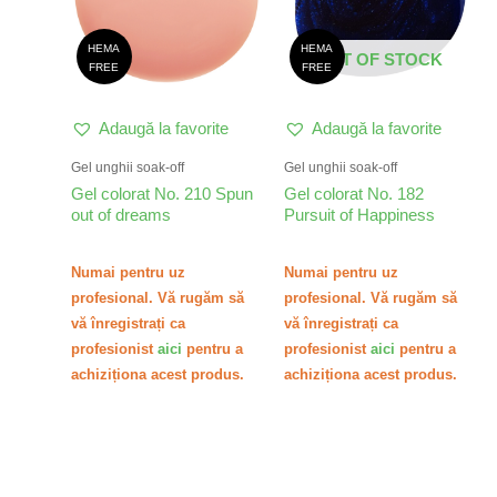
HEMA
HEMA
OUT OF STOCK
FREE
FREE
Adaugă la favorite
Adaugă la favorite
Gel unghii soak-off
Gel unghii soak-off
Gel colorat No. 210 Spun
Gel colorat No. 182
out of dreams
Pursuit of Happiness
Numai pentru uz
Numai pentru uz
profesional. Vă rugăm să
profesional. Vă rugăm să
vă înregistrați ca
vă înregistrați ca
profesionist
aici
pentru a
profesionist
aici
pentru a
achiziționa acest produs.
achiziționa acest produs.