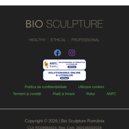
Politica de confidențialitate
Utilizare cookies
Termeni și condiții
Plată și livrare
Retur
ANPC
Copyright © 2026 | Bio Sculpture România
CUI: RO39984424, Reg. Com. J40/14603/2018