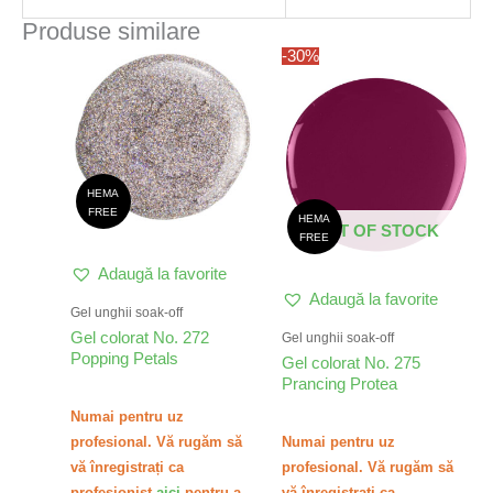
Produse similare
-30%
HEMA
FREE
HEMA
OUT OF STOCK
FREE
Adaugă la favorite
Adaugă la favorite
Gel unghii soak-off
Gel colorat No. 272
Gel unghii soak-off
Popping Petals
Gel colorat No. 275
Prancing Protea
Numai pentru uz
profesional. Vă rugăm să
Numai pentru uz
vă înregistrați ca
profesional. Vă rugăm să
profesionist
aici
pentru a
vă înregistrați ca