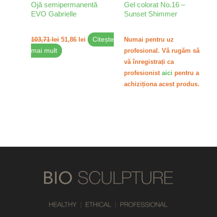
Ojă semipermanentă
Gel colorat No.16 –
EVO Gabrielle
Sunset Shimmer
103,71
lei
51,86
lei
Citește
Numai pentru uz
mai mult
profesional. Vă rugăm să
vă înregistrați ca
profesionist
aici
pentru a
achiziționa acest produs.