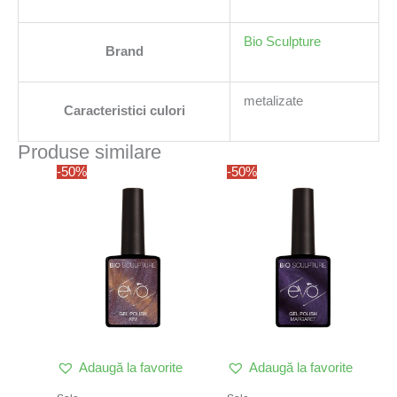
Bio Sculpture
Brand
metalizate
Caracteristici culori
Produse similare
Prețul
Prețul
Prețul
Prețul
-50%
-50%
inițial
curent
inițial
curent
a
este:
a
este:
fost:
51,86 lei.
fost:
51,86 lei.
103,71 lei.
103,71 lei.
Adaugă la favorite
Adaugă la favorite