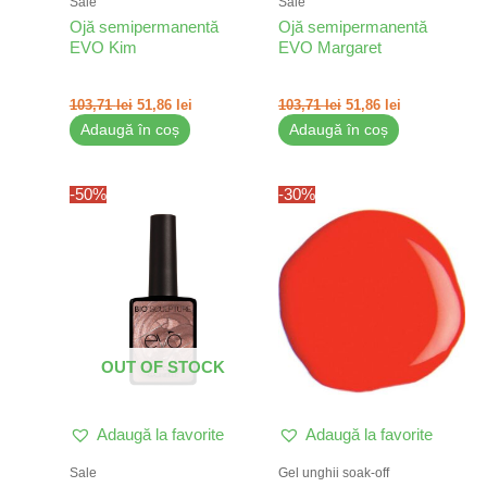
Sale
Sale
Ojă semipermanentă
Ojă semipermanentă
EVO Kim
EVO Margaret
103,71
lei
51,86
lei
103,71
lei
51,86
lei
Adaugă în coș
Adaugă în coș
Prețul
Prețul
-50%
-30%
inițial
curent
a
este:
fost:
51,86 lei.
103,71 lei.
OUT OF STOCK
Adaugă la favorite
Adaugă la favorite
Sale
Gel unghii soak-off