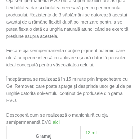
Oja semipermanentă EVO oferă suport flexibil care asigură
flexibilitatea dar și duritatea necesară pentru performanța
produsului. Rezistența de 3 săptămâni se datorează acestui
avantaj de a rămâne flexibil după polimerizare pentru a se
putea flexa o dată cu unghia naturală atunci când se exercită
presiune asupra acesteia.
Fiecare ojă semipermanentă conține pigment puternic care
oferă acoperire intensă cu aplicare ușoară datorită pensulei
ideal concepută pentru vâscozitatea gelului.
Îndepărtarea se realizează în 15 minute prin împachetare cu
Gel Remover, care poate sparge și desprinde ușor gelul de pe
unghie datorită solventului conținut de produsele din gama
EVO.
Descoperă cum se realizează o manichiură cu oja
semipermanentă EVO
aici
12 ml
Gramaj