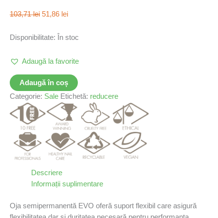
103,71
lei
51,86
lei
Disponibilitate:
În stoc
Adaugă la favorite
Adaugă în coș
Categorie:
Sale
Etichetă:
reducere
Descriere
Informații suplimentare
Oja semipermanentă EVO oferă suport flexibil care asigură
flexibilitatea dar și duritatea necesară pentru performanța