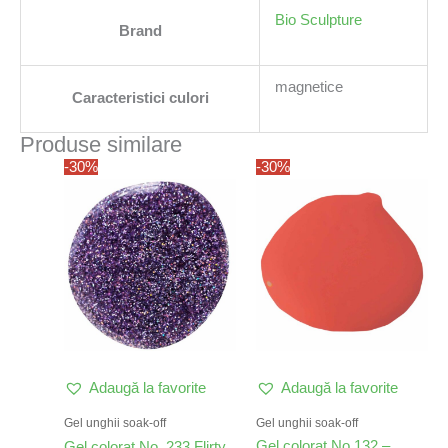
Bio Sculpture
Brand
magnetice
Caracteristici culori
Produse similare
-30%
-30%
Adaugă la favorite
Adaugă la favorite
Gel unghii soak-off
Gel unghii soak-off
Gel colorat No.132 –
Gel colorat No. 233 Flirty