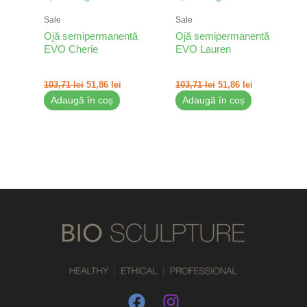
Sale
Sale
Ojă semipermanentă
Ojă semipermanentă
EVO Cherie
EVO Lauren
103,71
lei
51,86
lei
103,71
lei
51,86
lei
Adaugă în coș
Adaugă în coș