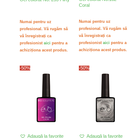
Coral
Numai pentru uz
Numai pentru uz
profesional. Vă rugăm să
profesional. Vă rugăm să
vă înregistrați ca
vă înregistrați ca
profesionist
aici
pentru a
profesionist
aici
pentru a
achiziționa acest produs.
achiziționa acest produs.
Prețul
Prețul
Prețul
Prețul
-50%
-50%
inițial
curent
inițial
curent
a
este:
a
este:
fost:
51,86 lei.
fost:
51,86 lei.
103,71 lei.
103,71 lei.
Adaugă la favorite
Adaugă la favorite