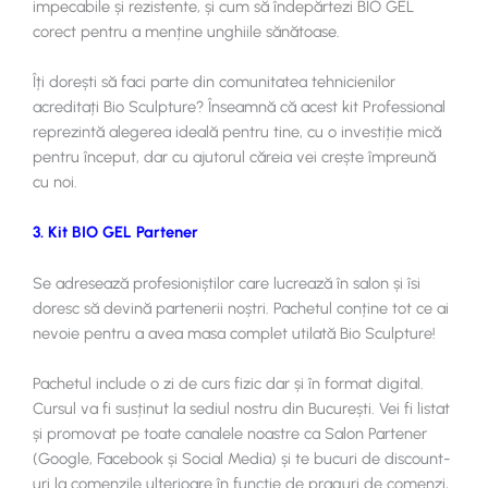
impecabile și rezistente, și cum să îndepărtezi BIO GEL
corect pentru a menține unghiile sănătoase.
Îți dorești să faci parte din comunitatea tehnicienilor
acreditați Bio Sculpture? Înseamnă că acest kit Professional
reprezintă alegerea ideală pentru tine, cu o investiție mică
pentru început, dar cu ajutorul căreia vei crește împreună
cu noi.
3. Kit BIO GEL Partener
Se adresează profesioniștilor care lucrează în salon și îsi
doresc să devină partenerii noștri. Pachetul conține tot ce ai
nevoie pentru a avea masa complet utilată Bio Sculpture!
Pachetul include o zi de curs fizic dar și în format digital.
Cursul va fi susținut la sediul nostru din București. Vei fi listat
și promovat pe toate canalele noastre ca Salon Partener
(Google, Facebook și Social Media) și te bucuri de discount-
uri la comenzile ulterioare în funcție de praguri de comenzi,