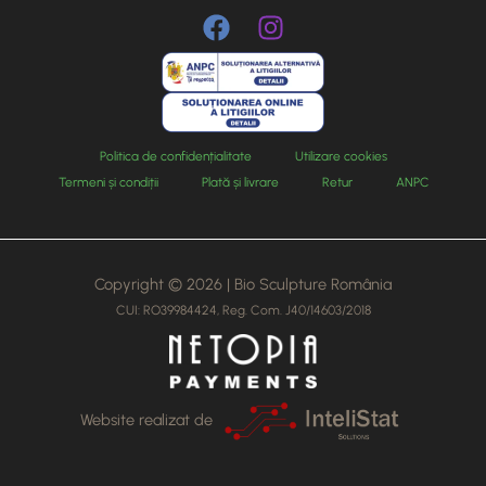
Politica de confidențialitate
Utilizare cookies
Termeni și condiții
Plată și livrare
Retur
ANPC
Copyright © 2026 | Bio Sculpture România
CUI: RO39984424, Reg. Com. J40/14603/2018
Website realizat de