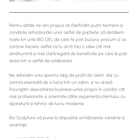
Pentru astăzi ne-am propus să clarificăm puțin termenii și
condițiile achiziționării unor astfel de pachete, să detaliem
toate kit-urile BIO GEL de care te poți bucura, precum și ce
conține fiecare, astfel ca tu să îți faci o idee cât mai
amănunțită și mai clară legată de beneficiile pe care le poți
avea într-o astfel de colaborare.
Ne adresăm unui spectru larg de profil de client, dar cu
cerința esențială de a lucra într-un salon, și nu acasă.
Încurajăm dezvoltarea business-urilor proprii în condiții cât
mai profesioniste și orientate către experiența clientului, cu
aparatură și tehnici de lucru moderne.
Bio Sculpture vă pune la dispoziție următoarele variante și
avantaje: